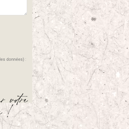
 votre
ce !