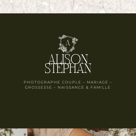
ALISON
STEPHAN
PHOTOGRAPHE COUPLE – MARIAGE –
GROSSESSE – NAISSANCE & FAMILLE